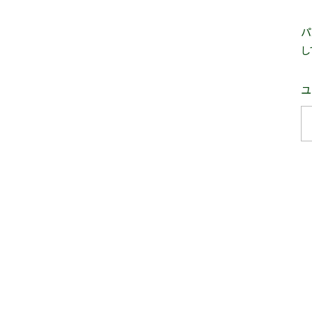
パ
し
ユ