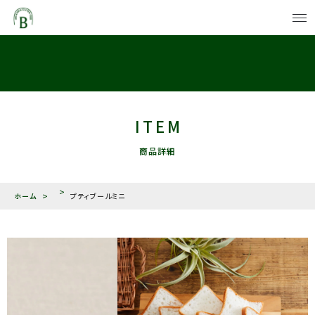
カートに商品を追加しました
PRODUCTS
法人向け商品
PRODUCTS
プティブールミニ
ITEM
一般向け商品
数量
商品詳細
CAMPAIGN
￥
キャンペーン
（税込）
ホーム
プティブールミニ
ABOUT US
BIOSSAについて
BIOSSA IN LIFE
ショッピングを続ける
BIOSSAのある風景
NEWS