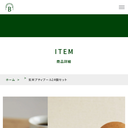
カートに商品を追加しました
PRODUCTS
法人向け商品
PRODUCTS
玄米プティブール24個セット
ITEM
一般向け商品
数量
商品詳細
CAMPAIGN
￥4,600
キャンペーン
（税込）
ホーム
玄米プティブール24個セット
ABOUT US
BIOSSAについて
BIOSSA IN LIFE
ショッピングを続ける
BIOSSAのある風景
NEWS